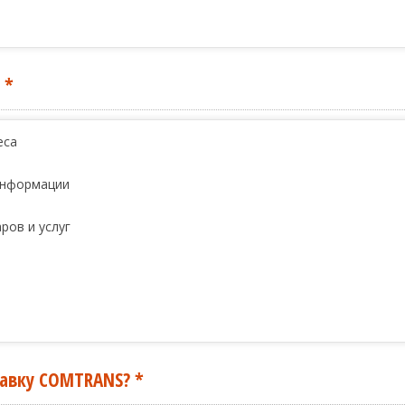
и
*
еса
информации
ров и услуг
авку COMTRANS?
*