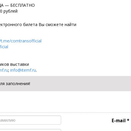
ОДА — БЕСПЛАТНО
0 рублей
ктронного билета Вы сможете найти
//t.me/comtransofficial
icial
ников выставки
f.ru
;
info@itemf.ru
.
ля заполнения!
E-mail *