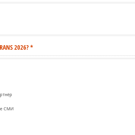
RANS 2026?
*
артнёр
ые СМИ